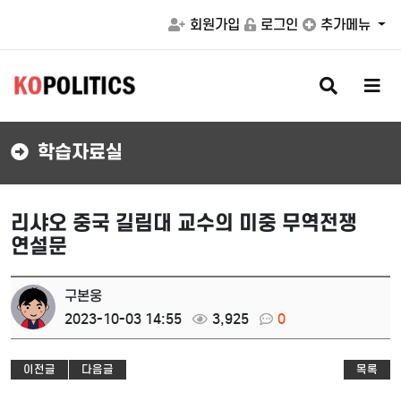
회원가입
로그인
추가메뉴
검
메
색
뉴
버
버
튼
튼
학습자료실
리샤오 중국 길림대 교수의 미중 무역전쟁
연설문
구본웅
2023-10-03 14:55
3,925
0
이전글
다음글
목록