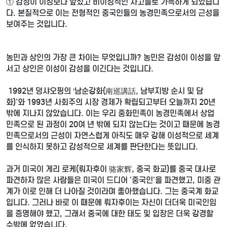
① 감정이 이성보다 앞섰고 비이성적인 사고들로 가득하게 되었습니
다. 본질적으로 이는 전형적인 중국인들의 농경민족으로서의 근성을
보여주는 것입니다.
농민과 상인의 가장 큰 차이는 무엇입니까? 농민은 감성이 이성을 앞
서고 상인은 이성이 감성을 이긴다는 것입니다.
1992년 덩샤오핑의 ‘남순강화(南巡講話, 남부지방 순시 및 담
화)'와 1993년 사회주의 시장 경제가 확립되고부터 오늘까지 20년
밖에 지나지 않았습니다. 이는 우리 중화민족이 농경민족에서 상업
민족으로 된 과정이 20여 년 밖에 되지 않는다는 것이고 때문에 농경
민족으로서의 근성이 자연스럽게 아직도 매우 강해 이성적으로 세계
를 인식하지 못하고 감성적으로 세계를 판단한다는 뜻입니다.
과거 미국이 게리 로케(뤄자후이 骆家辉, 중국 화교)를 중국 대사로
파견하자 많은 사람들은 미국이 드디어 '중국인'을 파견했고, 미중 관
계가 이로 인해 더 나아질 것이라며 좋아했습니다. 그는 중국계 화교
입니다. 그러나 바로 이 때문에 뤄자후이는 자신이 더더욱 미국인임
을 증명해야 했고, 그래서 중국에 대한 태도 및 입장은 더욱 강경할
수밖에 없었습니다.