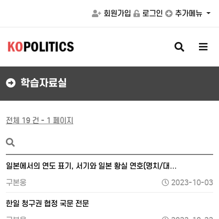
회원가입
로그인
추가메뉴
검
메
색
뉴
버
버
튼
튼
학습자료실
전체 19 건 - 1 페이지
일본에서의 연도 표기, 서기와 일본 황실 연호(명치/대…
구본웅
2023-10-03
한일 청구권 협정 국문 전문